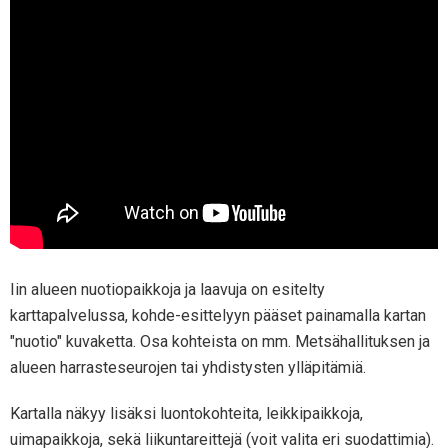
Iin alueen nuotiopaikkoja ja laavuja on esitelty
karttapalvelussa, kohde-esittelyyn pääset painamalla kartan
"nuotio" kuvaketta. Osa kohteista on mm. Metsähallituksen ja
alueen harrasteseurojen tai yhdistysten ylläpitämiä.
Kartalla näkyy lisäksi luontokohteita, leikkipaikkoja,
uimapaikkoja, sekä liikuntareittejä (voit valita eri suodattimia).