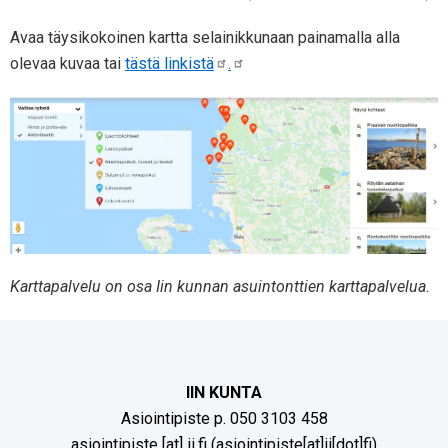
Avaa täysikokoinen kartta selainikkunaan painamalla alla
olevaa kuvaa tai
tästä linkistä
.
Karttapalvelu on osa Iin kunnan asuintonttien karttapalvelua.
IIN KUNTA
Asiointipiste p. 050 3103 458
asiointipiste
[at]
ii.fi
(asiointipiste[at]ii[dot]fi)