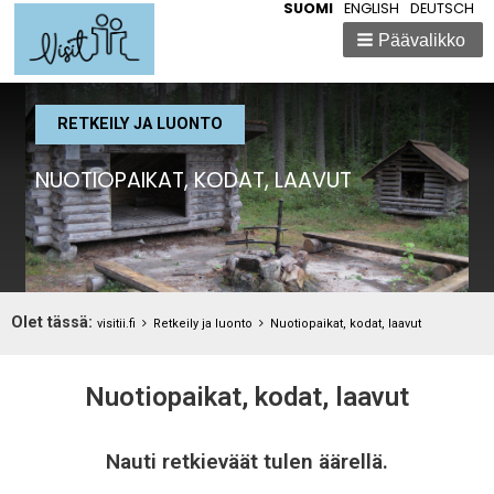
SUOMI
ENGLISH
DEUTSCH
Päävalikko
RETKEILY JA LUONTO
NUOTIOPAIKAT, KODAT, LAAVUT
Breadcrumbs
Olet tässä:
You
visitii.fi
Retkeily ja luonto
Nuotiopaikat, kodat, laavut
are
here:
Nuotiopaikat, kodat, laavut
Nauti retkieväät tulen äärellä.