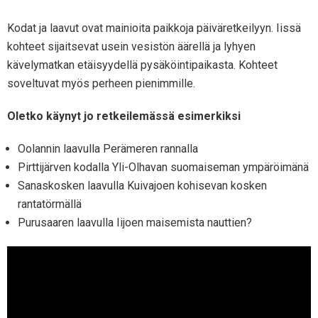
Kodat ja laavut ovat mainioita paikkoja päiväretkeilyyn. Iissä
kohteet sijaitsevat usein vesistön äärellä ja lyhyen
kävelymatkan etäisyydellä pysäköintipaikasta. Kohteet
soveltuvat myös perheen pienimmille.
Oletko käynyt jo retkeilemässä esimerkiksi
Oolannin laavulla Perämeren rannalla
Pirttijärven kodalla Yli-Olhavan suomaiseman ympäröimänä
Sanaskosken laavulla Kuivajoen kohisevan kosken
rantatörmällä
Purusaaren laavulla Iijoen maisemista nauttien?