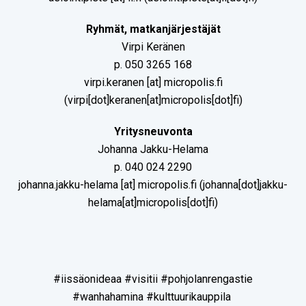
Ryhmät, matkanjärjestäjät
Virpi Keränen
p. 050 3265 168
virpi.keranen
[at]
micropolis.fi
(virpi[dot]keranen[at]micropolis[dot]fi)
Yritysneuvonta
Johanna Jakku-Helama
p. 040 024 2290
johanna.jakku-helama
[at]
micropolis.fi
(johanna[dot]jakku-
helama[at]micropolis[dot]fi)
#iissäonideaa #visitii #pohjolanrengastie
#wanhahamina #kulttuurikauppila